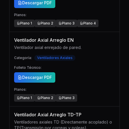
Descargar PDF
Planos:
Plano
1
Plano
2
Plano
3
Plano
4
Ventilador Axial Arreglo EN
Ventilador axial enrejado de pared.
Categoría:
Ventiladores Axiales
Folleto Técnico:
Descargar PDF
Planos:
Plano
1
Plano
2
Plano
3
Ventilador Axial Arreglo TD-TP
Ventiladores axiales TD (Directamente acoplado) o
TP(Transmisión por correas y poleas).