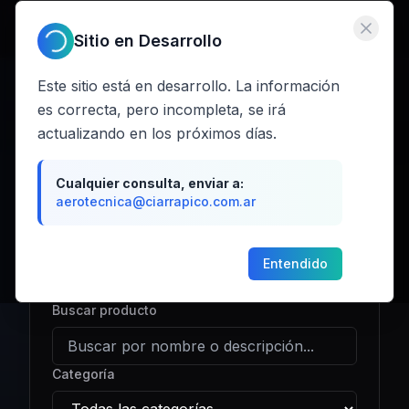
Sitio en Desarrollo
Este sitio está en desarrollo. La información
Centro de Descargas
es correcta, pero incompleta, se irá
actualizando en los próximos días.
Accede a folletos técnicos, planos
dimensionales y documentación completa de
Cualquier consulta, enviar a:
nuestros productos de ventilación industrial.
aerotecnica@ciarrapico.com.ar
Entendido
Filtros de búsqueda
Buscar producto
Categoría