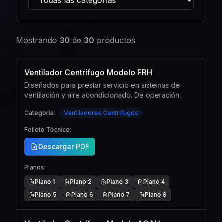
Mostrando
30
de
30
productos
Ventilador Centrífugo Modelo FRH
Diseñados para prestar servicio en sistemas de
ventilación y aire acondicionado. De operación
silenciosa, su curva característica Caudal-Presión
Categoría:
Ventiladores Centrífugos
empinada asegura una operación estable y
confiable.
Folleto Técnico:
Descargar PDF
Planos:
Plano
1
Plano
2
Plano
3
Plano
4
Plano
5
Plano
6
Plano
7
Plano
8