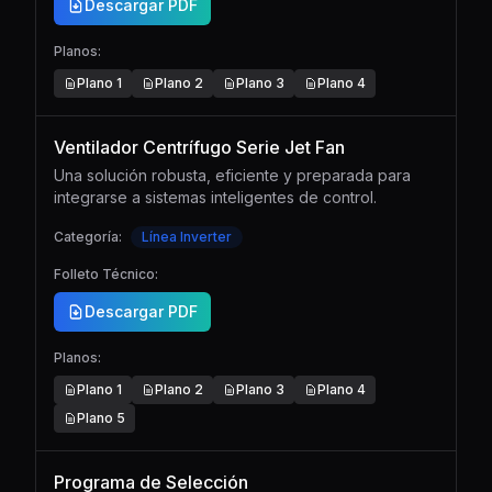
Descargar PDF
Planos:
Plano
1
Plano
2
Plano
3
Plano
4
Ventilador Centrífugo Serie Jet Fan
Una solución robusta, eficiente y preparada para
integrarse a sistemas inteligentes de control.
Categoría:
Línea Inverter
Folleto Técnico:
Descargar PDF
Planos:
Plano
1
Plano
2
Plano
3
Plano
4
Plano
5
Programa de Selección