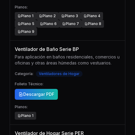
Planos:
Plano
1
Plano
2
Plano
3
Plano
4
Plano
5
Plano
6
Plano
7
Plano
8
Plano
9
Ventilador de Baño Serie BP
Para aplicación en baños residenciales, comercios u
oficinas y otras áreas húmedas como vestuarios.
Categoría:
Ventiladores de Hogar
Folleto Técnico:
Descargar PDF
Planos:
Plano
1
Ventilador de Hogar Serie PER