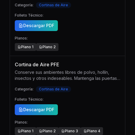
cómodo, mientras optimiza recursos y garantiza un
Categoría:
Cortinas de Aire
espacio limipio y eficiente.
Folleto Técnico:
Descargar PDF
Planos:
Plano
1
Plano
2
Cortina de Aire PFE
Conserve sus ambientes libres de polvo, hollín,
insectos y otros indeseables. Mantenga las puertas
abiertas sin perder su confort interior. Aumente sus
Categoría:
Cortinas de Aire
ventas mientras reduce sus gastos en climatización.
Folleto Técnico:
Descargar PDF
Planos:
Plano
1
Plano
2
Plano
3
Plano
4