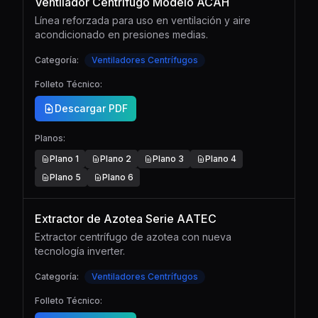
Ventilador Centrífugo Modelo ACAH
Línea reforzada para uso en ventilación y aire
acondicionado en presiones medias.
Categoría:
Ventiladores Centrífugos
Folleto Técnico:
Descargar PDF
Planos:
Plano
1
Plano
2
Plano
3
Plano
4
Plano
5
Plano
6
Extractor de Azotea Serie AATEC
Extractor centrífugo de azotea con nueva
tecnología inverter.
Categoría:
Ventiladores Centrífugos
Folleto Técnico: