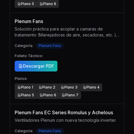
Plano
5
Plano
6
Plenum Fans
Solución práctica para acoplar a camaras de
tratamiento (Manejadoras de aire, secadoras, etc. )
o como caja de distribución.
Categoría:
Plenum Fans
Folleto Técnico:
Descargar PDF
Planos:
Plano
1
Plano
2
Plano
3
Plano
4
Plano
5
Plano
6
Plano
7
Plenum Fans EC Series Romulus y Achelous
Ventiladores Plenum con nueva tecnología inverter.
Categoría:
Plenum Fans