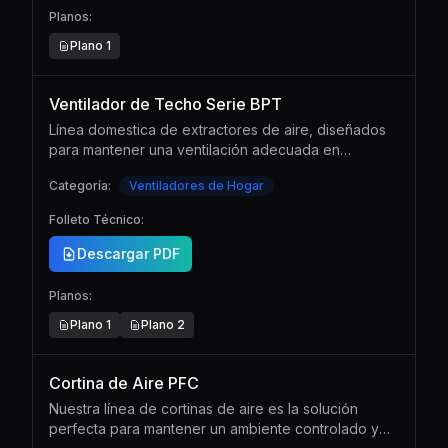
Planos:
Plano
1
Ventilador de Techo Serie BPT
Línea domestica de extractores de aire, diseñados
para mantener una ventilación adecuada en
espacios reducidos como baños y toilettes con
Categoría:
Ventiladores de Hogar
instalación de techo.
Folleto Técnico:
Descargar PDF
Planos:
Plano
1
Plano
2
Cortina de Aire PFC
Nuestra línea de cortinas de aire es la solución
perfecta para mantener un ambiente controlado y