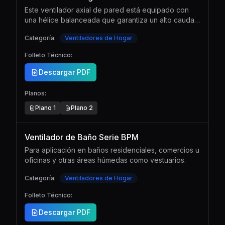
Este ventilador axial de pared está equipado con
una hélice balanceada que garantiza un alto caudal
de aire con un nivel sonoro reducido. Esta
Categoría:
Ventiladores de Hogar
característica lo convierte en una opción ideal para
mantener una ventilación eficiente y silenciosa.
Folleto Técnico:
Descargar PDF
Planos:
Plano
1
Plano
2
Ventilador de Baño Serie BPM
Para aplicación en baños residenciales, comercios u
oficinas y otras áreas húmedas como vestuarios.
Categoría:
Ventiladores de Hogar
Folleto Técnico:
Descargar PDF