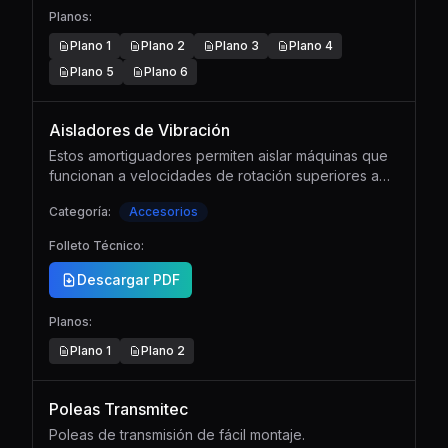
Planos:
Plano
1
Plano
2
Plano
3
Plano
4
Plano
5
Plano
6
Aisladores de Vibración
Estos amortiguadores permiten aislar máquinas que
funcionan a velocidades de rotación superiores a
550 r.p.m. y obtienen una atenuación de hasta 93%.
Categoría:
Accesorios
Folleto Técnico:
Descargar PDF
Planos:
Plano
1
Plano
2
Poleas Transmitec
Poleas de transmisión de fácil montaje.