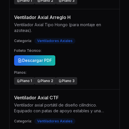
Plano
1
Plano
2
Plano
3
Ventilador Axial Arreglo H
Ventilador Axial Tipo Hongo (para montaje en
azoteas).
Categoría:
Ventiladores Axiales
Folleto Técnico:
Descargar PDF
Planos:
Plano
1
Plano
2
Plano
3
Ventilador Axial CTF
Ventilador axial portátil de diseño cilíndrico.
Equipado con patas de apoyo estables y una
práctica manija superior para facilitar su traslado y
Categoría:
Ventiladores Axiales
posicionamiento en diferentes entornos de trabajo.