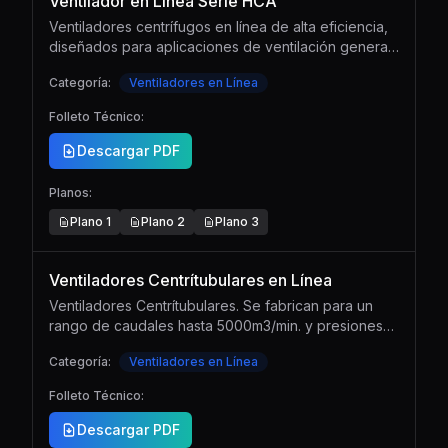
Ventilador en Línea Serie HCA
Ventiladores centrífugos en línea de alta eficiencia,
diseñados para aplicaciones de ventilación general
y extracción de aire en conductos. Ideales para
Categoría:
Ventiladores en Línea
instalaciones donde se requiere un flujo de aire
constante y silencioso.
Folleto Técnico:
Descargar PDF
Planos:
Plano
1
Plano
2
Plano
3
Ventiladores Centrítubulares en Línea
Ventiladores Centrítubulares. Se fabrican para un
rango de caudales hasta 5000m3/min. y presiones
hasta 400 mmca. Las turbinas son de álabes
Categoría:
Ventiladores en Línea
inclinadas hacia atrás, autolimitadoras de potencia,
de óptimo rendimiento y bajo nivel sonoro.
Folleto Técnico:
Descargar PDF